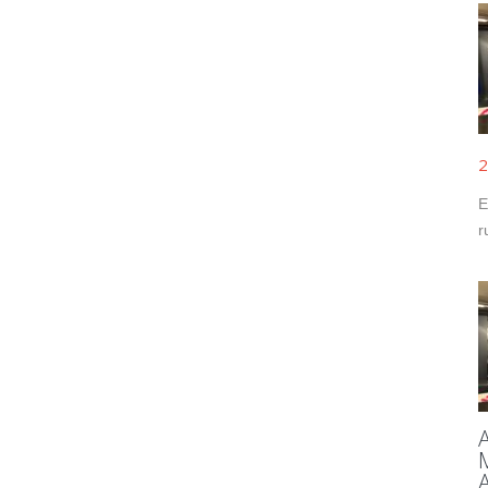
2
E
r