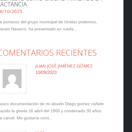
LACTANCIA.
8/10/2025
a portavoz del grupo municipal de Unidas podemos,
ieves Navarro, ha presentado en rueda...
COMENTARIOS RECIENTES
JUAN JOSÉ JIMÉNEZ GÓMEZ
10/09/2023
usco documentación de mi abuelo Diego gomez cañete.
acido la gineta 16 abril del 1900 y condenado 30 años
e cárcel. Me gustaría cons...