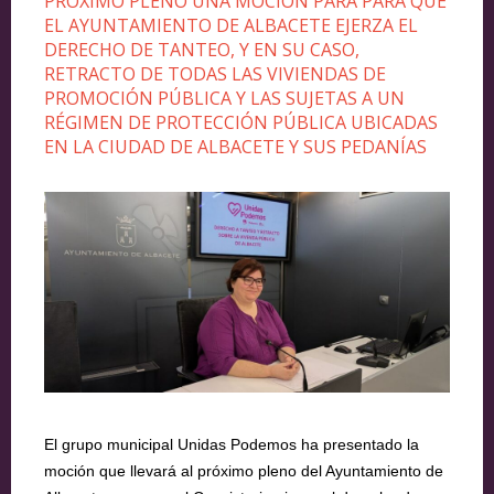
PRÓXIMO PLENO UNA MOCIÓN PARA PARA QUE
EL AYUNTAMIENTO DE ALBACETE EJERZA EL
DERECHO DE TANTEO, Y EN SU CASO,
RETRACTO DE TODAS LAS VIVIENDAS DE
PROMOCIÓN PÚBLICA Y LAS SUJETAS A UN
RÉGIMEN DE PROTECCIÓN PÚBLICA UBICADAS
EN LA CIUDAD DE ALBACETE Y SUS PEDANÍAS
El grupo municipal Unidas Podemos ha presentado la
moción que llevará al próximo pleno del Ayuntamiento de