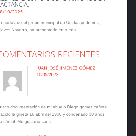
LACTANCIA.
8/10/2025
a portavoz del grupo municipal de Unidas podemos,
ieves Navarro, ha presentado en rueda...
COMENTARIOS RECIENTES
JUAN JOSÉ JIMÉNEZ GÓMEZ
10/09/2023
usco documentación de mi abuelo Diego gomez cañete.
acido la gineta 16 abril del 1900 y condenado 30 años
e cárcel. Me gustaría cons...