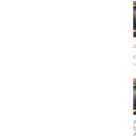
2
E
r