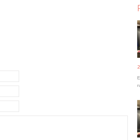
2
E
r