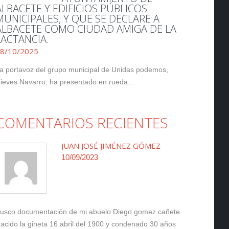
ALBACETE Y EDIFICIOS PÚBLICOS
MUNICIPALES, Y QUE SE DECLARE A
ALBACETE COMO CIUDAD AMIGA DE LA
LACTANCIA.
8/10/2025
a portavoz del grupo municipal de Unidas podemos,
ieves Navarro, ha presentado en rueda...
COMENTARIOS RECIENTES
JUAN JOSÉ JIMÉNEZ GÓMEZ
10/09/2023
usco documentación de mi abuelo Diego gomez cañete.
acido la gineta 16 abril del 1900 y condenado 30 años