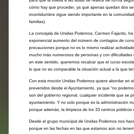
para que la vuelta a las aulas se realice de forma segu
cómo hay que proceder, ya que apenas quedan dos seman
incertidumbre sigue siendo importante en la comunida
familias).
La concejala de Unidas Podemos, Carmen Fajardo, ha i
exponencial aumento del número de contagios de coron
precauciones porque no es lo mismo realizar actividade
mucho más numerosos de personas y con dificultades e
en este sentido, queremos recalcar que el curso escolar
lo que no es comparable la situación actual a la que te
Con esta moción Unidas Podemos quiere abordar en el P
prevenidos desde el Ayuntamiento, ya que “no podemo
son del gobierno regional, cualquier incidente que se p
ayuntamiento. Y no solo porque es la administración má
porque además, la limpieza de los 33 centros públicos d
Desde el grupo municipal de Unidas Podemos nos hac
porque en las fechas en las que estamos aún no tenem