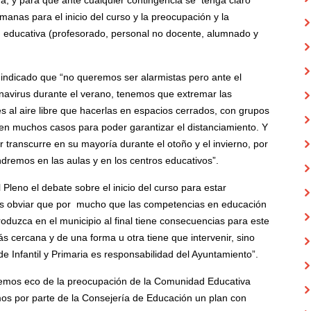
ra, y para que ante cualquier contingencia se tenga claro
as para el inicio del curso y la preocupación y la
d educativa (profesorado, personal no docente, alumnado y
ndicado que “no queremos ser alarmistas pero ante el
avirus durante el verano, tenemos que extremar las
s al aire libre que hacerlas en espacios cerrados, con grupos
n muchos casos para poder garantizar el distanciamiento. Y
 transcurre en su mayoría durante el otoño y el invierno, por
ndremos en las aulas y en los centros educativos”.
leno el debate sobre el inicio del curso para estar
s obviar que por mucho que las competencias en educación
roduzca en el municipio al final tiene consecuencias para este
s cercana y de una forma u otra tiene que intervenir, sino
e Infantil y Primaria es responsabilidad del Ayuntamiento”.
emos eco de la preocupación de la Comunidad Educativa
os por parte de la Consejería de Educación un plan con