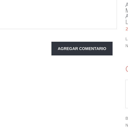
2
L
N
B
N