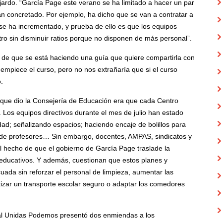
jardo. “García Page este verano se ha limitado a hacer un par
 concretado. Por ejemplo, ha dicho que se van a contratar a
o se ha incrementado, y prueba de ello es que los equipos
tro sin disminuir ratios porque no disponen de más personal”.
de que se está haciendo una guía que quiere compartirla con
empiece el curso, pero no nos extrañaría que si el curso
.
 que dio la Consejería de Educación era que cada Centro
. Los equipos directivos durante el mes de julio han estado
dad; señalizando espacios; haciendo encaje de bolillos para
upo de profesores… Sin embargo, docentes, AMPAS, sindicatos y
 hecho de que el gobierno de García Page traslade la
s educativos. Y además, cuestionan que estos planes y
uada sin reforzar el personal de limpieza, aumentar las
rantizar un transporte escolar seguro o adaptar los comedores
ipal Unidas Podemos presentó dos enmiendas a los