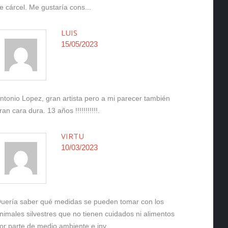
e cárcel. Me gustaría cons...
LUIS
15/05/2023
ntonio Lopez, gran artista pero a mi parecer también
ran cara dura. 13 años !!!!!!!!!!!.
VIRTU
10/03/2023
uería saber qué medidas se pueden tomar con los
nimales silvestres que no tienen cuidados ni alimentos
or parte de medio ambiente e inv...