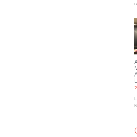
r
2
L
N