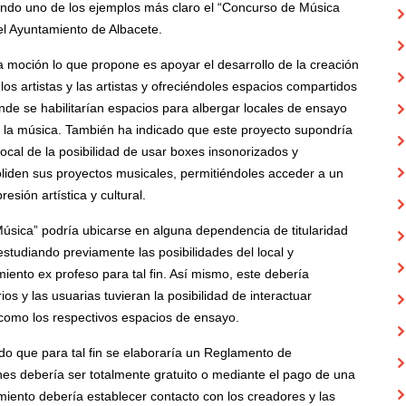
iendo uno de los ejemplos más claro el “Concurso de Música
Ayuntamiento de Albacete.
moción lo que propone es apoyar el desarrollo de la creación
os artistas y las artistas y ofreciéndoles espacios compartidos
onde se habilitarían espacios para albergar locales de ensayo
 a la música. También ha indicado que este proyecto supondría
ocal de la posibilidad de usar boxes insonorizados y
liden sus proyectos musicales, permitiéndoles acceder a un
sión artística y cultural.
sica” podría ubicarse en alguna dependencia de titularidad
estudiando previamente las posibilidades del local y
ento ex profeso para tal fin. Así mismo, este debería
s y las usuarias tuvieran la posibilidad de interactuar
 como los respectivos espacios de ensayo.
o que para tal fin se elaboraría un Reglamento de
nes debería ser totalmente gratuito o mediante el pago de una
miento debería establecer contacto con los creadores y las