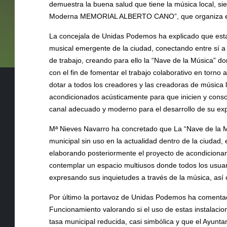
demuestra la buena salud que tiene la música local, s
Moderna MEMORIAL ALBERTO CANO”, que organiza el 
La concejala de Unidas Podemos ha explicado que esta 
musical emergente de la ciudad, conectando entre sí a l
de trabajo, creando para ello la “Nave de la Música” d
con el fin de fomentar el trabajo colaborativo en torno
dotar a todos los creadores y las creadoras de música l
acondicionados acústicamente para que inicien y conso
canal adecuado y moderno para el desarrollo de su expre
Mª Nieves Navarro ha concretado que La “Nave de la Mú
municipal sin uso en la actualidad dentro de la ciudad, 
elaborando posteriormente el proyecto de acondicionami
contemplar un espacio multiusos donde todos los usuario
expresando sus inquietudes a través de la música, así
Por último la portavoz de Unidas Podemos ha comentad
Funcionamiento valorando si el uso de estas instalacio
tasa municipal reducida, casi simbólica y que el Ayunta