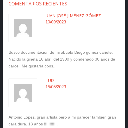
COMENTARIOS RECIENTES
JUAN JOSÉ JIMÉNEZ GÓMEZ
10/09/2023
Busco documentación de mi abuelo Diego gomez cañete.
Nacido la gineta 16 abril del 1900 y condenado 30 años de
cárcel. Me gustaría cons...
LUIS
15/05/2023
Antonio Lopez, gran artista pero a mi parecer también gran
cara dura. 13 años !!!!!!!!!!!.