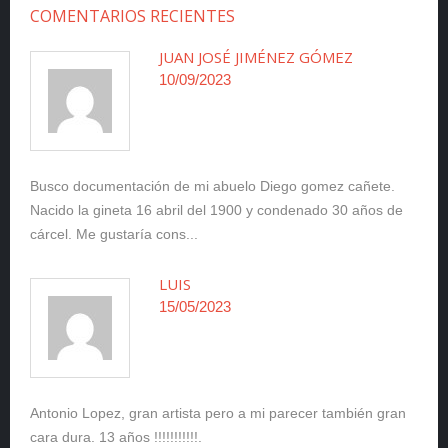
COMENTARIOS RECIENTES
JUAN JOSÉ JIMÉNEZ GÓMEZ
10/09/2023
Busco documentación de mi abuelo Diego gomez cañete.
Nacido la gineta 16 abril del 1900 y condenado 30 años de
cárcel. Me gustaría cons...
LUIS
15/05/2023
Antonio Lopez, gran artista pero a mi parecer también gran
cara dura. 13 años !!!!!!!!!!!.