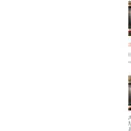
2
E
r