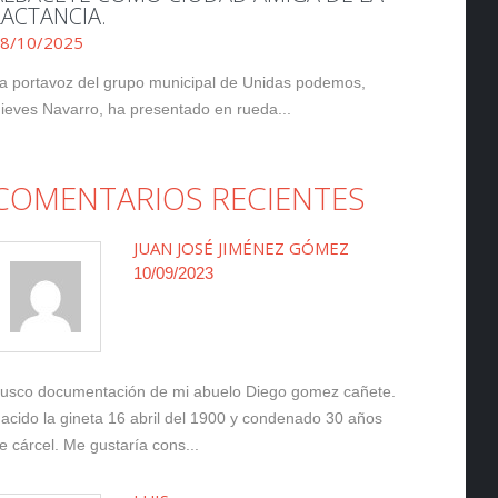
LACTANCIA.
8/10/2025
a portavoz del grupo municipal de Unidas podemos,
ieves Navarro, ha presentado en rueda...
COMENTARIOS RECIENTES
JUAN JOSÉ JIMÉNEZ GÓMEZ
10/09/2023
usco documentación de mi abuelo Diego gomez cañete.
acido la gineta 16 abril del 1900 y condenado 30 años
e cárcel. Me gustaría cons...