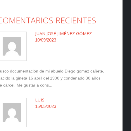
COMENTARIOS RECIENTES
JUAN JOSÉ JIMÉNEZ GÓMEZ
10/09/2023
usco documentación de mi abuelo Diego gomez cañete.
acido la gineta 16 abril del 1900 y condenado 30 años
e cárcel. Me gustaría cons...
LUIS
15/05/2023