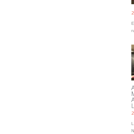
2
E
r
2
L
N