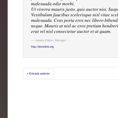
malesuada odio morbi.
Ut viverra mauris justo, quis auctor nisi. Susp
Vestibulum faucibus scelerisque nisl vitae sce
malesuada. Cras porta eros nec libero bibendu
neque. Mauris at nisl ac eros pretium hendrerit
erat vel nisl consectetur auctor et at quam.
Jessica Priston
,
Manager
http://demolink.org
« Entrada anterior