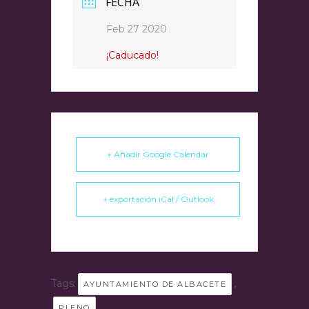
FECHA
Feb 27 2020
¡Caducado!
+ Añadir Google Calendar
+ exportación iCal / Outlook
Tags:
,
AYUNTAMIENTO DE ALBACETE
PLENO